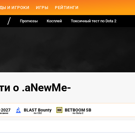
ДЫ И ИГРОКИ
ИГРЫ
РЕЙТИНГИ
Прогнозы
Косплей
Токсичный тест по Dota 2
ти о .aNewMe-
-2027
BLAST Bounty
BETBOOM SB
писание
по CS2
по Dota 2