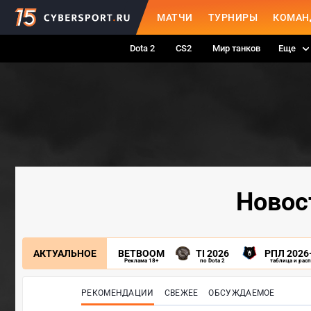
МАТЧИ
ТУРНИРЫ
КОМАН
Dota 2
CS2
Мир танков
Еще
Новос
АКТУАЛЬНОЕ
BETBOOM
TI 2026
РПЛ 2026
Реклама 18+
по Dota 2
таблица и рас
РЕКОМЕНДАЦИИ
СВЕЖЕЕ
ОБСУЖДАЕМОЕ