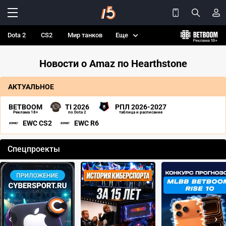
Dota 2
CS2
Мир танков
Еще
Новости о Amaz по Hearthstone
АКТУАЛЬНОЕ
BETBOOM
TI 2026
РПЛ 2026-2027
Реклама 18+
по Dota 2
таблица и расписание
EWC CS2
EWC R6
Спецпроекты
‹
›