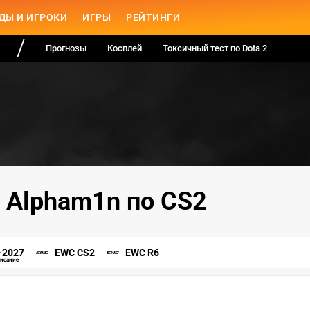
ДЫ И ИГРОКИ
ИГРЫ
РЕЙТИНГИ
Прогнозы
Косплей
Токсичный тест по Dota 2
 Alpham1n по CS2
-2027
EWC CS2
EWC R6
писание