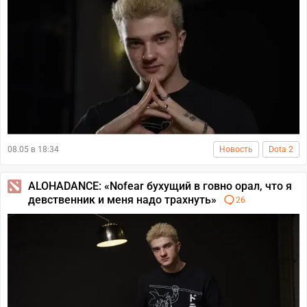
08.05 в 18:34
Новость
Dota 2
ALOHADANCE: «Nofear бухущий в говно орал, что я
девственник и меня надо трахнуть»
26