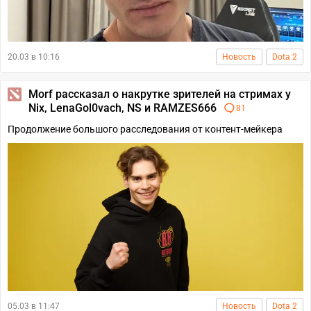
20.03 в 10:16
Новость
Dota 2
Morf рассказал о накрутке зрителей на стримах у
Nix, LenaGol0vach, NS и RAMZES666
81
Продолжение большого расследования от контент-мейкера
05.03 в 11:47
Новость
Dota 2