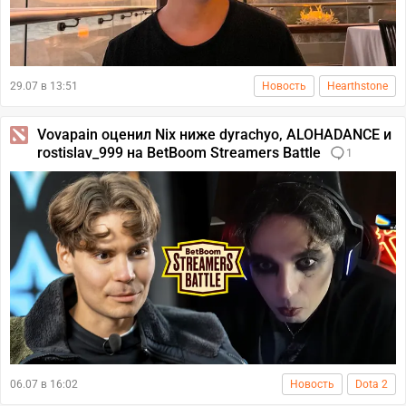
29.07 в 13:51
Новость
Hearthstone
Vovapain оценил Nix ниже dyrachyo, ALOHADANCE и
rostislav_999 на BetBoom Streamers Battle
1
06.07 в 16:02
Новость
Dota 2