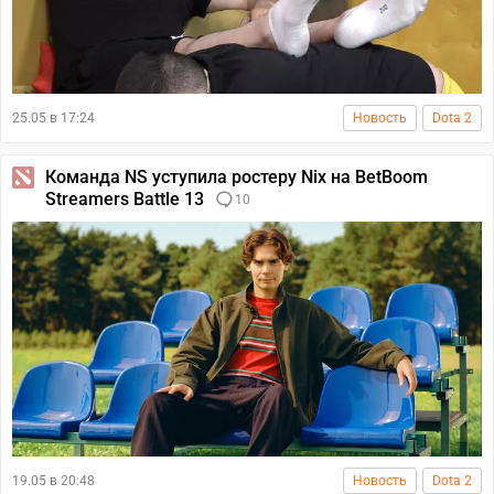
25.05 в 17:24
Новость
Dota 2
Команда NS уступила ростеру Nix на BetBoom
Streamers Battle 13
10
19.05 в 20:48
Новость
Dota 2