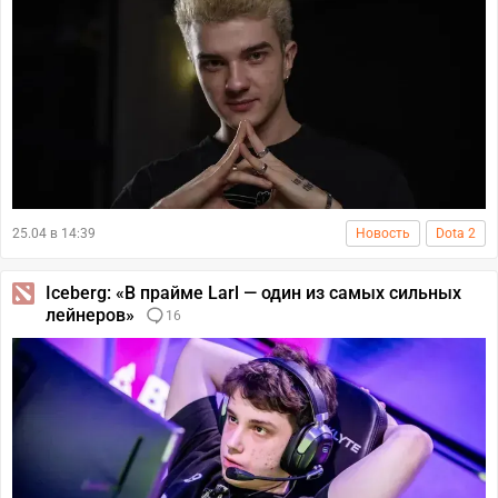
25.04 в 14:39
Новость
Dota 2
Iceberg: «В прайме Larl — один из самых сильных
лейнеров»
16