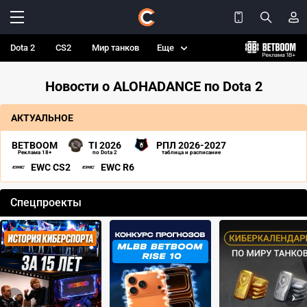
Dota 2
CS2
Мир танков
Еще
Новости о ALOHADANCE по Dota 2
АКТУАЛЬНОЕ
BETBOOM
TI 2026
РПЛ 2026-2027
Реклама 18+
по Dota 2
таблица и расписание
EWC CS2
EWC R6
Спецпроекты
‹
›