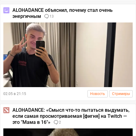
ALOHADANCE объяснил, почему стал очень
энергичным
13
02.05 в 21:15
Новость
Стримеры
ALOHADANCE: «Cмысл что-то пытаться выдумать,
если самая просмотриваемая [фигня] на Twitch —
это "Мама в 16"»
2