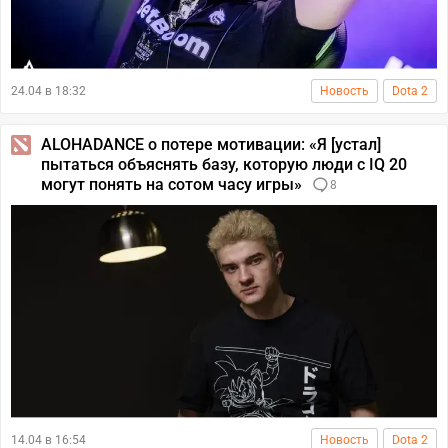
24.04 в 18:32
Новость
Dota 2
ALOHADANCE о потере мотивации: «Я [устал]
пытаться объяснять базу, которую люди с IQ 20
могут понять на сотом часу игры»
8
14.04 в 16:54
Новость
Dota 2