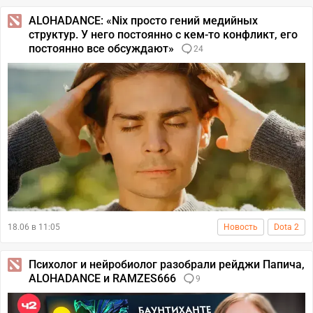
ALOHADANCE: «Nix просто гений медийных
структур. У него постоянно с кем-то конфликт, eго
постоянно все обсуждают»
24
18.06 в 11:05
Новость
Dota 2
Психолог и нейробиолог разобрали рейджи Папича,
ALOHADANCE и RAMZES666
9