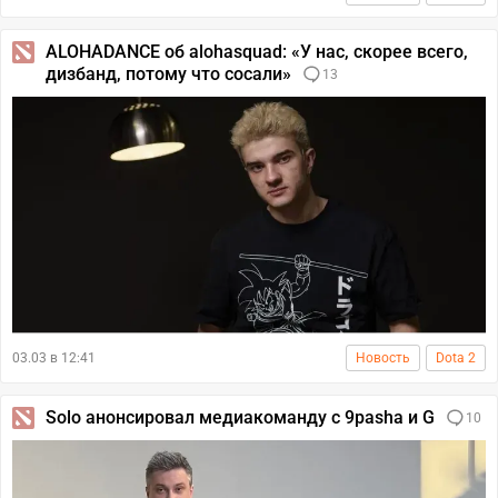
ALOHADANCE об alohasquad: «У нас, скорее всего,
дизбанд, потому что сосали»
13
03.03 в 12:41
Новость
Dota 2
Solo анонсировал медиакоманду с 9pasha и G
10