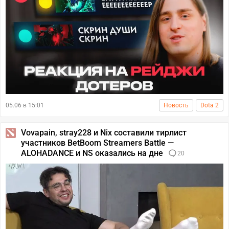
05.06 в 15:01
Новость
Dota 2
Vovapain, stray228 и Nix составили тирлист
участников BetBoom Streamers Battle —
ALOHADANCE и NS оказались на дне
20