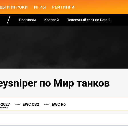
ДЫ И ИГРОКИ
ИГРЫ
РЕЙТИНГИ
Прогнозы
Косплей
Токсичный тест по Dota 2
eysniper по Мир танков
-2027
EWC CS2
EWC R6
писание