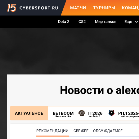
МАТЧИ
ТУРНИРЫ
КОМАН
Dota 2
CS2
Мир танков
Еще
Новости о alex
АКТУАЛЬНОЕ
BETBOOM
TI 2026
РПЛ 2026
Реклама 18+
по Dota 2
таблица и рас
РЕКОМЕНДАЦИИ
СВЕЖЕЕ
ОБСУЖДАЕМОЕ