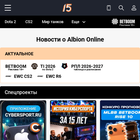
Dota 2
CS2
Мир танков
Еще
Новости о Albion Online
АКТУАЛЬНОЕ
BETBOOM
TI 2026
РПЛ 2026-2027
Реклама 18+
по Dota 2
таблица и расписание
EWC CS2
EWC R6
Спецпроекты
‹
›