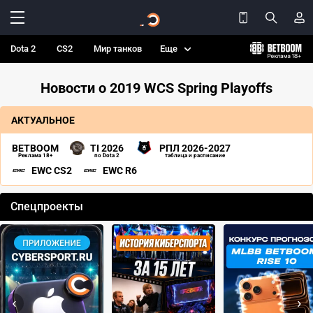
Dota 2
CS2
Мир танков
Еще
Новости о 2019 WCS Spring Playoffs
АКТУАЛЬНОЕ
BETBOOM
TI 2026
РПЛ 2026-2027
Реклама 18+
по Dota 2
таблица и расписание
EWC CS2
EWC R6
Спецпроекты
‹
›