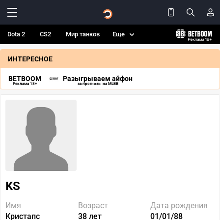
Dota 2
CS2
Мир танков
Еще
ИНТЕРЕСНОЕ
BETBOOM
Разыгрываем айфон
Реклама 18+
за прогнозы на MLBB
KS
Имя
Возраст
Дата рождения
Кристапс
38 лет
01/01/88