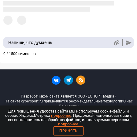
Напиши, что думаешь
0 / 1500 символов
Разработчиком сайта является ООО «ЕСПОРТ Медиа»
На сайте cybersport.ru применяются рекомендательные технологии
О нас
Документы
Для повышения удобства сайта мы используем cookie-файлы и
сервис Яндекс.Метрика
подробнее
. Продолжая использовать сайт,
© ООО «Киберспорт.ру» — Все права защищены
вы соглашаетесь на обработку файлов, используемых сервисом
подробнее
.
18+
ПРИНЯТЬ
ООО «Киберспорт.ру». Свидетельство о регистрации средств массовой