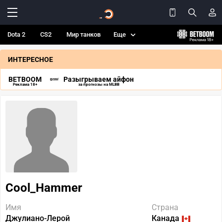
Dota 2
CS2
Мир танков
Еще
ИНТЕРЕСНОЕ
BETBOOM
Разыгрываем айфон
Реклама 18+
за прогнозы на MLBB
Cool_Hammer
Имя
Страна
Джулиано-Лерой
Канада