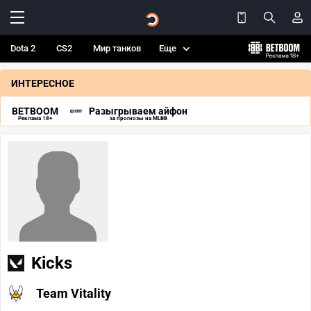
Dota 2
CS2
Мир танков
Еще
ИНТЕРЕСНОЕ
BETBOOM
Разыгрываем айфон
Реклама 18+
за прогнозы на MLBB
Kicks
Team Vitality