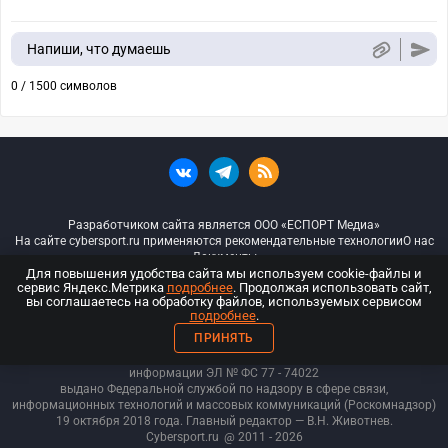
Напиши, что думаешь
0 / 1500 символов
Разработчиком сайта является ООО «ЕСПОРТ Медиа»
На сайте cybersport.ru применяются рекомендательные технологии
О нас
Документы
Для повышения удобства сайта мы используем cookie-файлы и
сервис Яндекс.Метрика
подробнее
. Продолжая использовать сайт,
© ООО «Киберспорт.ру» — Все права защищены
вы соглашаетесь на обработку файлов, используемых сервисом
подробнее
.
18+
ПРИНЯТЬ
ООО «Киберспорт.ру». Свидетельство о регистрации средств массовой
информации ЭЛ № ФС 77 - 74
022
выдано Федеральной службой по надзору в сфере связи,
информационных технологий и массовых коммуникаций (Роскомнадзор)
19 октября 2018 года. Главный редактор — В.Н. Животнев.
Cybersport.ru
@ 2011 - 2026