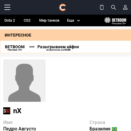
Dota 2
CS2
Мир танков
Еще
ИНТЕРЕСНОЕ
BETBOOM
Разыгрываем айфон
Реклама 18+
за прогнозы на MLBB
nX
Имя
Страна
Педро Августо
Бразилия