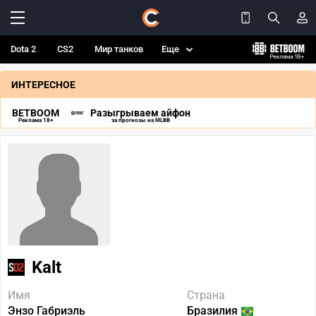
Dota 2
CS2
Мир танков
Еще
ИНТЕРЕСНОЕ
BETBOOM
Разыгрываем айфон
Реклама 18+
за прогнозы на MLBB
Kalt
Имя
Страна
Энзо Габриэль
Бразилия