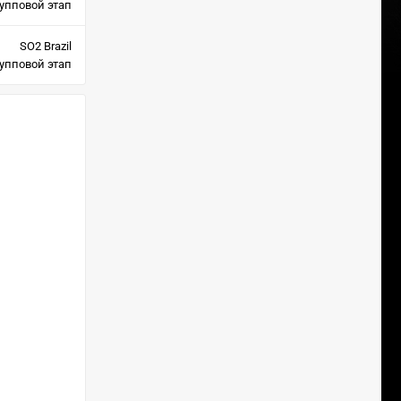
упповой этап
SO2 Brazil
упповой этап