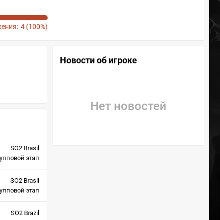
ения:
4 (100%)
Новости об игроке
Нет новостей
SO2 Brasil
упповой этап
SO2 Brasil
упповой этап
SO2 Brazil