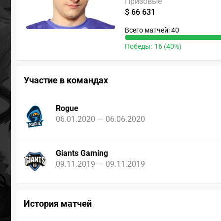
Призовые
$ 66 631
Всего матчей: 40
Победы:
16 (40%)
Участие в командах
Rogue
06.01.2020 — 06.06.2020
Giants Gaming
09.11.2019 — 09.11.2019
История матчей