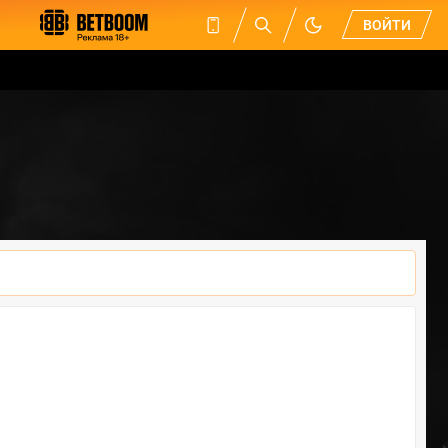
ВОЙТИ