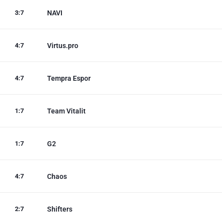
3
:
7
NAVI
4
:
7
Virtus.pro
4
:
7
Tempra Espor
1
:
7
Team Vitalit
1
:
7
G2
4
:
7
Chaos
2
:
7
Shifters