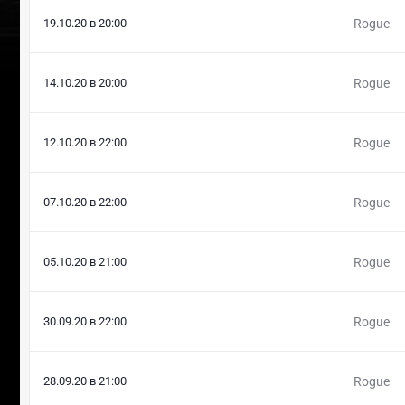
19.10.20 в 20:00
Rogue
14.10.20 в 20:00
Rogue
12.10.20 в 22:00
Rogue
07.10.20 в 22:00
Rogue
05.10.20 в 21:00
Rogue
30.09.20 в 22:00
Rogue
28.09.20 в 21:00
Rogue