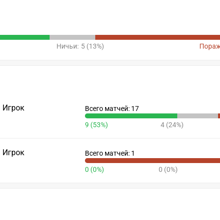
Ничьи:
5 (13%)
Пораж
Игрок
Всего матчей: 17
9 (53%)
4 (24%)
Игрок
Всего матчей: 1
0 (0%)
0 (0%)