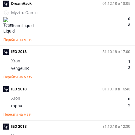
DreamHack
01.12.18 в 18:05
Myztro Gamin
0
3
Team Liquid
Перейти на матч
IEO 2018
31.10.18 в 17:00
Xron
1
2
vengeurR
Перейти на матч
IEO 2018
31.10.18 в 15:45
Xron
0
2
rapha
Перейти на матч
IEO 2018
31.10.18 в 12:30