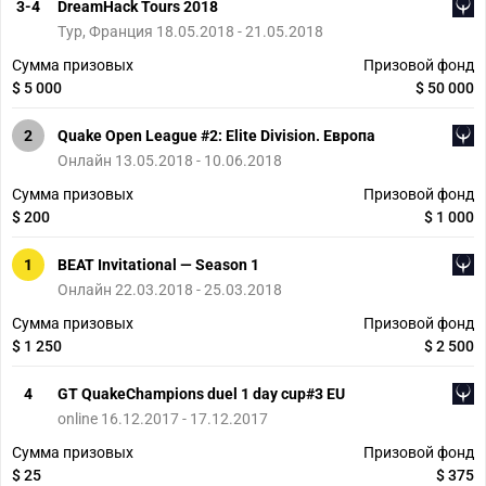
3-4
DreamHack Tours 2018
Тур, Франция 18.05.2018 - 21.05.2018
Сумма призовых
Призовой фонд
$ 5 000
$ 50 000
2
Quake Open League #2: Elite Division. Европа
Онлайн 13.05.2018 - 10.06.2018
Сумма призовых
Призовой фонд
$ 200
$ 1 000
1
BEAT Invitational — Season 1
Онлайн 22.03.2018 - 25.03.2018
Сумма призовых
Призовой фонд
$ 1 250
$ 2 500
4
GT QuakeChampions duel 1 day cup#3 EU
online 16.12.2017 - 17.12.2017
Сумма призовых
Призовой фонд
$ 25
$ 375