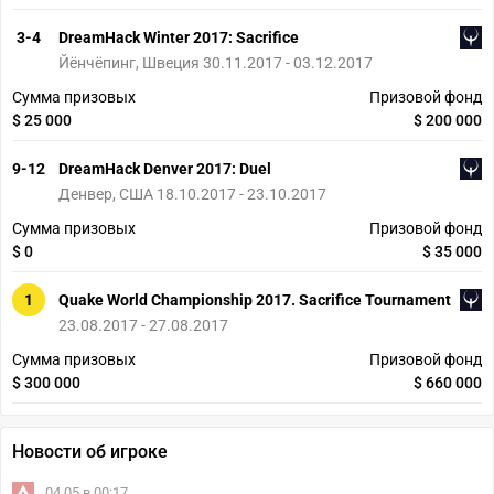
3-4
DreamHack Winter 2017: Sacrifice
Йёнчёпинг, Швеция 30.11.2017 - 03.12.2017
Сумма призовых
Призовой фонд
$ 25 000
$ 200 000
9-12
DreamHack Denver 2017: Duel
Денвер, США 18.10.2017 - 23.10.2017
Сумма призовых
Призовой фонд
$ 0
$ 35 000
1
Quake World Championship 2017. Sacrifice Tournament
23.08.2017 - 27.08.2017
Сумма призовых
Призовой фонд
$ 300 000
$ 660 000
Новости об игроке
04.05 в 00:17