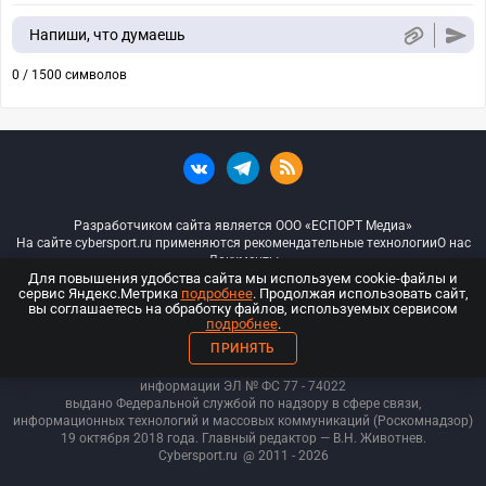
Напиши, что думаешь
0 / 1500 символов
Разработчиком сайта является ООО «ЕСПОРТ Медиа»
На сайте cybersport.ru применяются рекомендательные технологии
О нас
Документы
Для повышения удобства сайта мы используем cookie-файлы и
сервис Яндекс.Метрика
подробнее
. Продолжая использовать сайт,
© ООО «Киберспорт.ру» — Все права защищены
вы соглашаетесь на обработку файлов, используемых сервисом
подробнее
.
18+
ПРИНЯТЬ
ООО «Киберспорт.ру». Свидетельство о регистрации средств массовой
информации ЭЛ № ФС 77 - 74
022
выдано Федеральной службой по надзору в сфере связи,
информационных технологий и массовых коммуникаций (Роскомнадзор)
19 октября 2018 года. Главный редактор — В.Н. Животнев.
Cybersport.ru
@ 2011 - 2026