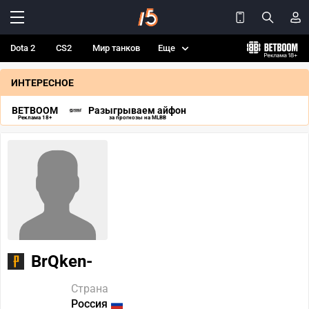
Dota 2
CS2
Мир танков
Еще
ИНТЕРЕСНОЕ
BETBOOM
Разыгрываем айфон
Реклама 18+
за прогнозы на MLBB
BrQken-
Страна
Россия