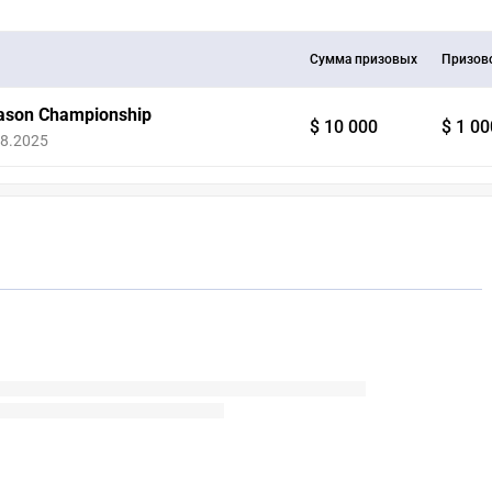
Сумма призовых
Призов
ason Championship
$ 10 000
$ 1 00
08.2025