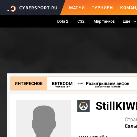
МАТЧИ
ТУРНИРЫ
КОМАН
Dota 2
CS2
Мир танков
Еще
ИНТЕРЕСНОЕ
BETBOOM
Разыгрываем айфон
Реклама 18+
за прогнозы на MLBB
StillKIW
Стра
Саль