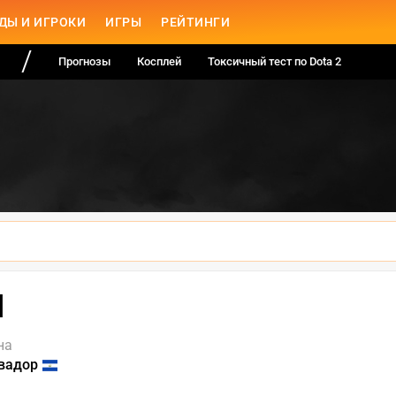
ДЫ И ИГРОКИ
ИГРЫ
РЕЙТИНГИ
Прогнозы
Косплей
Токсичный тест по Dota 2
I
на
вадор