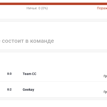
Ничьи:
0 (0%)
Пораж
е состоит в команде
0
:
3
Team CC
Гр
0
:
2
Geekay
Гр