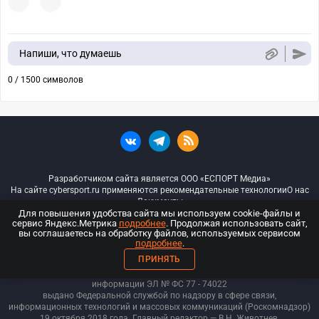
Напиши, что думаешь
0 / 1500 символов
Разработчиком сайта является ООО «ЕСПОРТ Медиа»
На сайте cybersport.ru применяются рекомендательные технологии
О нас
Документы
Для повышения удобства сайта мы используем cookie-файлы и
сервис Яндекс.Метрика
подробнее
. Продолжая использовать сайт,
© ООО «Киберспорт.ру» — Все права защищены
вы соглашаетесь на обработку файлов, используемых сервисом
подробнее
.
18+
ПРИНЯТЬ
ООО «Киберспорт.ру». Свидетельство о регистрации средств массовой
информации ЭЛ № ФС 77 - 74
022
выдано Федеральной службой по надзору в сфере связи,
информационных технологий и массовых коммуникаций (Роскомнадзор)
19 октября 2018 года. Главный редактор — В.Н. Животнев.