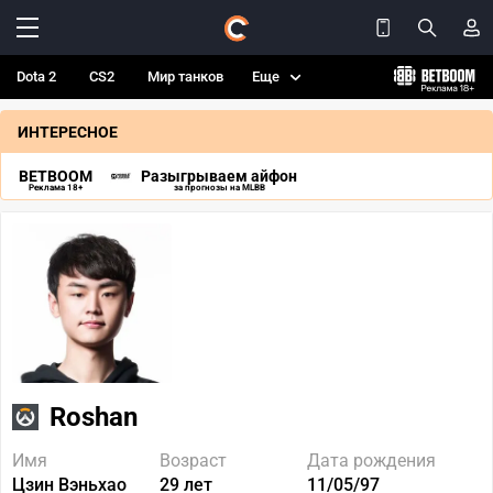
Dota 2
CS2
Мир танков
Еще
ИНТЕРЕСНОЕ
BETBOOM
Разыгрываем айфон
Реклама 18+
за прогнозы на MLBB
Roshan
Имя
Возраст
Дата рождения
Цзин Вэньхао
29 лет
11/05/97