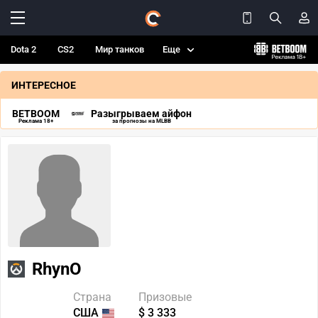
Dota 2
CS2
Мир танков
Еще
ИНТЕРЕСНОЕ
BETBOOM
Разыгрываем айфон
Реклама 18+
за прогнозы на MLBB
RhynO
Страна
Призовые
США
$ 3 333