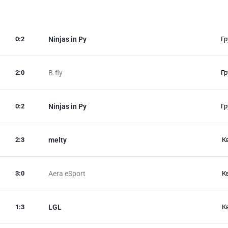
0
:
2
Ninjas in Py
Гр
2
:
0
B.fly
Гр
0
:
2
Ninjas in Py
Гр
2
:
3
melty
К
3
:
0
Aera eSport
К
1
:
3
LGL
К