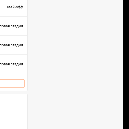
Плей-офф
повая стадия
повая стадия
повая стадия