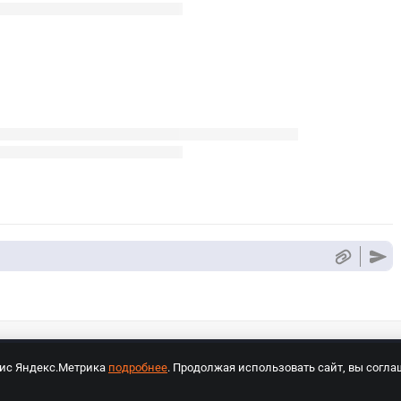
вис Яндекс.Метрика
подробнее
. Продолжая использовать сайт, вы согла
СПОРТ Медиа»
На сайте cybersport.ru применяются рекомендательные техноло