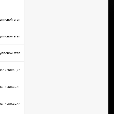
упповой этап
упповой этап
упповой этап
валификация
валификация
валификация