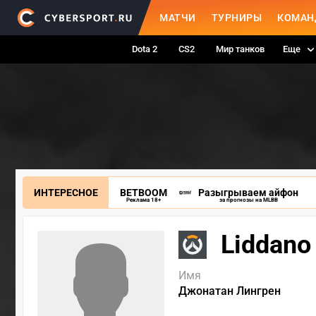
МАТЧИ
ТУРНИРЫ
КОМАН
Dota 2
CS2
Мир танков
Еще
ИНТЕРЕСНОЕ
BETBOOM
Разыгрываем айфон
Реклама 18+
за прогнозы на MLBB
Liddano
Имя
Джонатан Лингрен