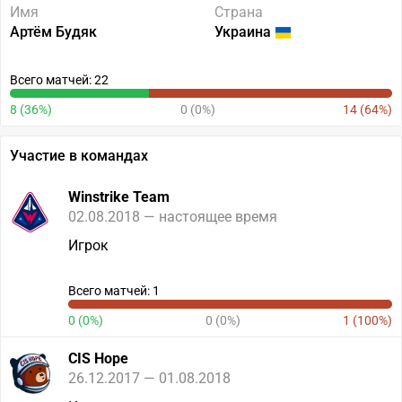
Имя
Страна
Артём Будяк
Украина
Всего матчей: 22
8 (36%)
0 (0%)
14 (64%)
Участие в командах
Winstrike Team
02.08.2018 — настоящее время
Игрок
Всего матчей: 1
0 (0%)
0 (0%)
1 (100%)
CIS Hope
26.12.2017 — 01.08.2018