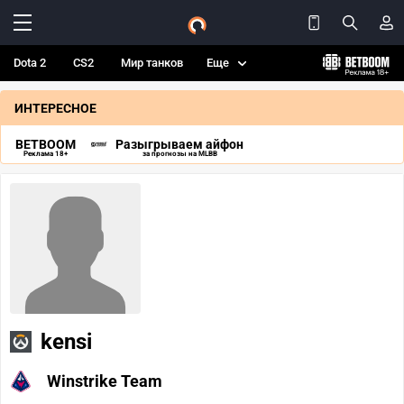
Dota 2
CS2
Мир танков
Еще
ИНТЕРЕСНОЕ
BETBOOM
Разыгрываем айфон
Реклама 18+
за прогнозы на MLBB
kensi
Winstrike Team