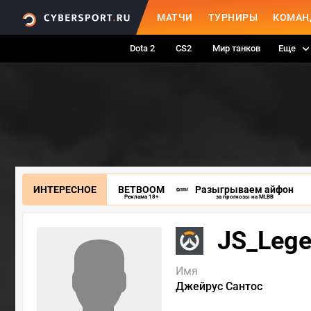
МАТЧИ
ТУРНИРЫ
КОМАН
Dota 2
CS2
Мир танков
Еще
ИНТЕРЕСНОЕ
BETBOOM
Разыгрываем айфон
Реклама 18+
за прогнозы на MLBB
JS_Leg
Имя
Джейрус Сантос