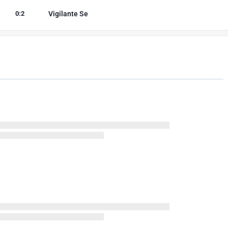
0
:
2
Vigilante Se