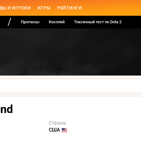
ДЫ И ИГРОКИ
ИГРЫ
РЕЙТИНГИ
Прогнозы
Косплей
Токсичный тест по Dota 2
end
Страна
США