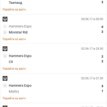
2
Таиланд
Перейти на матч
04.06.17 в 00:00
Hammers Espo
0
2
Movistar Rid
Перейти на матч
02.06.17 в 23:50
Hammers Espo
2
2
С9
Перейти на матч
02.06.17 в 21:50
Hammers Espo
3
1
Misfits
Перейти на матч