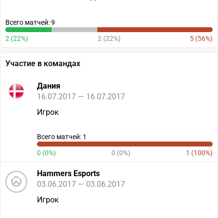
Всего матчей: 9
2 (22%)
2 (22%)
5 (56%)
Участие в командах
Дания
16.07.2017 — 16.07.2017
Игрок
Всего матчей: 1
0 (0%)
0 (0%)
1 (100%)
Hammers Esports
03.06.2017 — 03.06.2017
Игрок