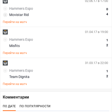
02.06.17 в 17:00
Hammers Espo
0
4
Movistar Rid
Перейти на матч
01.04.17 в 19:00
Hammers Espo
1
2
Misfits
Перейти на матч
31.03.17 в 22:00
Hammers Espo
1
2
Team Dignita
Перейти на матч
Комментарии
ПО ДАТЕ
ПО ПОПУЛЯРНОСТИ