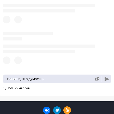
Напиши, что думаешь
0 / 1500 символов