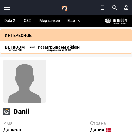
Dota 2
CS2
Мир танков
Еще
ИНТЕРЕСНОЕ
BETBOOM
Разыгрываем айфон
Реклама 18+
за прогнозы на MLBB
Danii
Имя
Страна
Даниэль
Дания