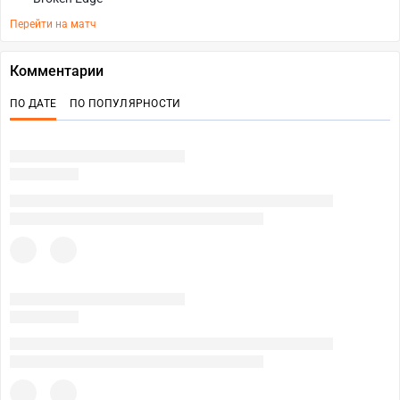
Перейти на матч
Комментарии
ПО ДАТЕ
ПО ПОПУЛЯРНОСТИ