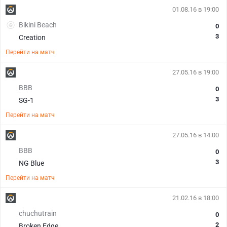
01.08.16 в 19:00
Bikini Beach
0
3
Creation
Перейти на матч
27.05.16 в 19:00
BBB
0
3
SG-1
Перейти на матч
27.05.16 в 14:00
BBB
0
3
NG Blue
Перейти на матч
21.02.16 в 18:00
chuchutrain
0
2
Broken Edge