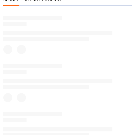
ПО ДАТЕ
ПО ПОПУЛЯРНОСТИ