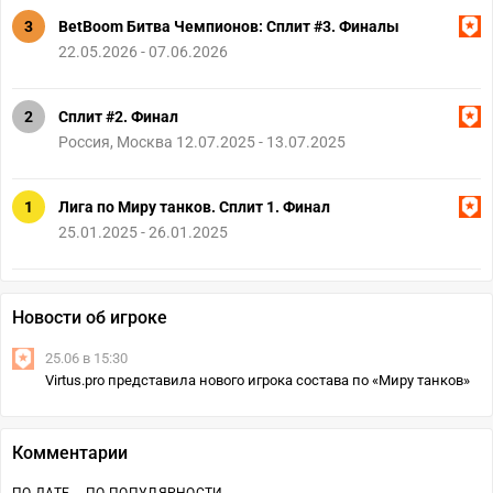
3
BetBoom Битва Чемпионов: Сплит #3. Финалы
22.05.2026 - 07.06.2026
2
Сплит #2. Финал
Россия, Москва 12.07.2025 - 13.07.2025
1
Лига по Миру танков. Сплит 1. Финал
25.01.2025 - 26.01.2025
Новости об игроке
25.06 в 15:30
Virtus.pro представила нового игрока состава по «Миру танков»
Комментарии