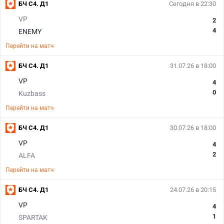
БЧ С4. Д1
Сегодня в 22:30
VP
2
4
ENEMY
Перейти на матч
БЧ С4. Д1
31.07.26 в 18:00
VP
4
0
Kuzbass
Перейти на матч
БЧ С4. Д1
30.07.26 в 18:00
VP
4
2
ALFA
Перейти на матч
БЧ С4. Д1
24.07.26 в 20:15
VP
4
1
SPARTAK