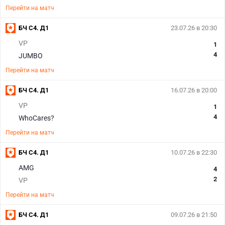
Перейти на матч
БЧ С4. Д1
23.07.26 в 20:30
VP
1
4
JUMBO
Перейти на матч
БЧ С4. Д1
16.07.26 в 20:00
VP
1
4
WhoCares?
Перейти на матч
БЧ С4. Д1
10.07.26 в 22:30
AMG
4
2
VP
Перейти на матч
БЧ С4. Д1
09.07.26 в 21:50