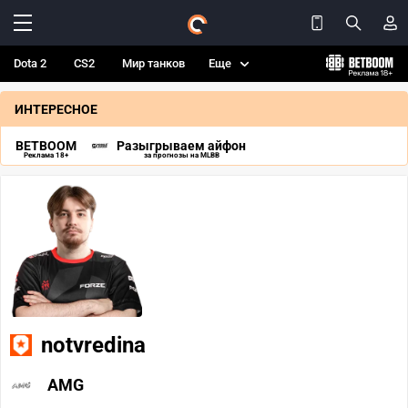
Dota 2
CS2
Мир танков
Еще
ИНТЕРЕСНОЕ
BETBOOM
Разыгрываем айфон
Реклама 18+
за прогнозы на MLBB
notvredina
AMG