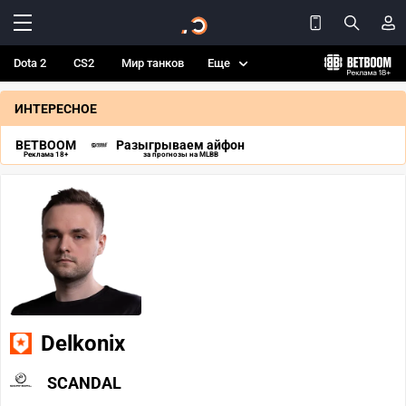
Dota 2
CS2
Мир танков
Еще
ИНТЕРЕСНОЕ
BETBOOM
Разыгрываем айфон
Реклама 18+
за прогнозы на MLBB
Delkonix
SCANDAL