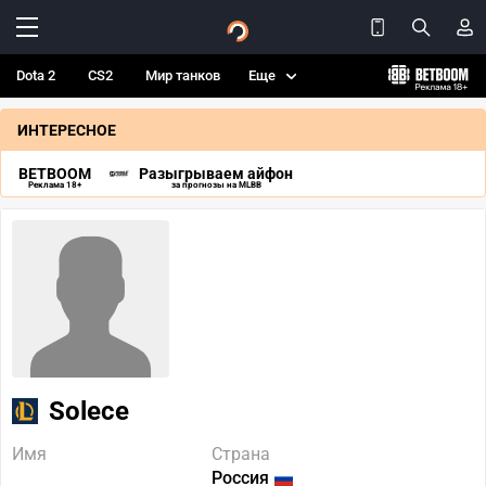
Dota 2
CS2
Мир танков
Еще
ИНТЕРЕСНОЕ
BETBOOM
Разыгрываем айфон
Реклама 18+
за прогнозы на MLBB
Solece
Имя
Страна
Россия