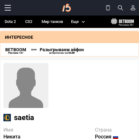
Dota 2
CS2
Мир танков
Еще
ИНТЕРЕСНОЕ
BETBOOM
Разыгрываем айфон
Реклама 18+
за прогнозы на MLBB
saetia
Имя
Страна
Никита
Россия