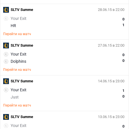
SLTV Summe
28.06.15 в 22:00
Your Exit
0
1
HR
Перейти на матч
SLTV Summe
27.06.15 в 22:00
Your Exit
0
0
Dolphins
Перейти на матч
SLTV Summe
14.06.15 в 23:00
Your Exit
1
0
Just
Перейти на матч
SLTV Summe
13.06.15 в 23:00
Your Exit
0