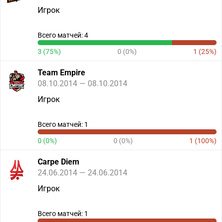
Игрок
Всего матчей: 4
3 (75%)
0 (0%)
1 (25%)
Team Empire
08.10.2014 — 08.10.2014
Игрок
Всего матчей: 1
0 (0%)
0 (0%)
1 (100%)
Carpe Diem
24.06.2014 — 24.06.2014
Игрок
Всего матчей: 1