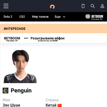
Dota 2
CS2
Мир танков
Еще
ИНТЕРЕСНОЕ
BETBOOM
Разыгрываем айфон
Реклама 18+
за прогнозы на MLBB
Penguin
Имя
Страна
Зяо Шуаи
Китай