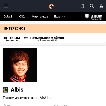
Dota 2
CS2
Мир танков
Еще
ИНТЕРЕСНОЕ
BETBOOM
Разыгрываем айфон
Реклама 18+
за прогнозы на MLBB
Albis
Также известен как: MrAlbis
Имя
Страна