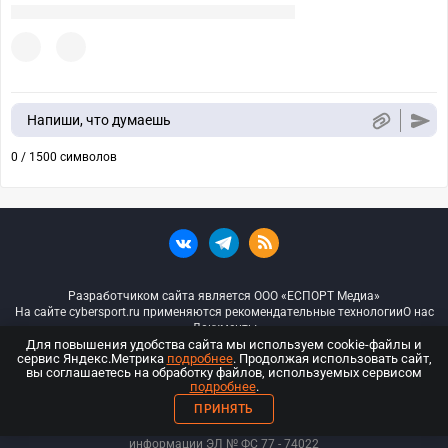
Напиши, что думаешь
0 / 1500 символов
Разработчиком сайта является ООО «ЕСПОРТ Медиа»
На сайте cybersport.ru применяются рекомендательные технологии
О нас
Документы
Для повышения удобства сайта мы используем cookie-файлы и
сервис Яндекс.Метрика
подробнее
. Продолжая использовать сайт,
© ООО «Киберспорт.ру» — Все права защищены
вы соглашаетесь на обработку файлов, используемых сервисом
подробнее
.
18+
ПРИНЯТЬ
ООО «Киберспорт.ру». Свидетельство о регистрации средств массовой
информации ЭЛ № ФС 77 - 74
022