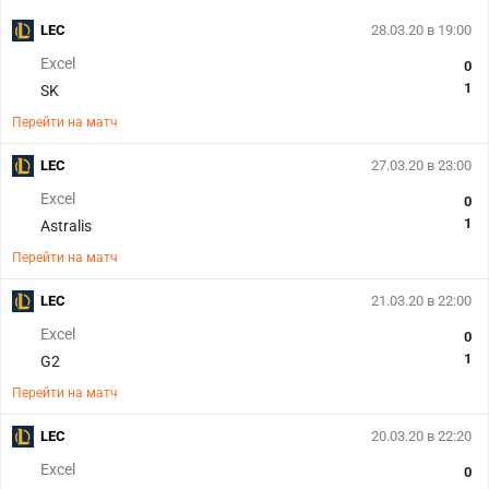
LEC
28.03.20 в 19:00
Excel
0
1
SK
Перейти на матч
LEC
27.03.20 в 23:00
Excel
0
1
Astralis
Перейти на матч
LEC
21.03.20 в 22:00
Excel
0
1
G2
Перейти на матч
LEC
20.03.20 в 22:20
Excel
0