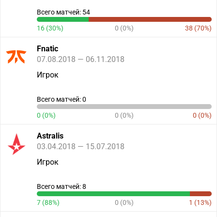
Всего матчей: 54
16 (30%)
0 (0%)
38 (70%)
Fnatic
07.08.2018 — 06.11.2018
Игрок
Всего матчей: 0
0 (0%)
0 (0%)
0 (0%)
Astralis
03.04.2018 — 15.07.2018
Игрок
Всего матчей: 8
7 (88%)
0 (0%)
1 (13%)