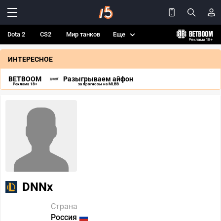
Dota 2
CS2
Мир танков
Еще
ИНТЕРЕСНОЕ
BETBOOM
Разыгрываем айфон
Реклама 18+
за прогнозы на MLBB
DNNx
Страна
Россия