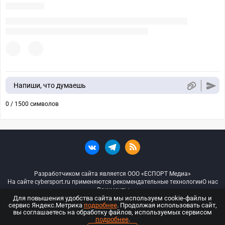
Напиши, что думаешь
0 / 1500 символов
Разработчиком сайта является ООО «ЕСПОРТ Медиа»
На сайте cybersport.ru применяются рекомендательные технологии
О нас
Документы
Для повышения удобства сайта мы используем cookie-файлы и
сервис Яндекс.Метрика
подробнее
. Продолжая использовать сайт,
© ООО «Киберспорт.ру» — Все права защищены
вы соглашаетесь на обработку файлов, используемых сервисом
подробнее
.
18+