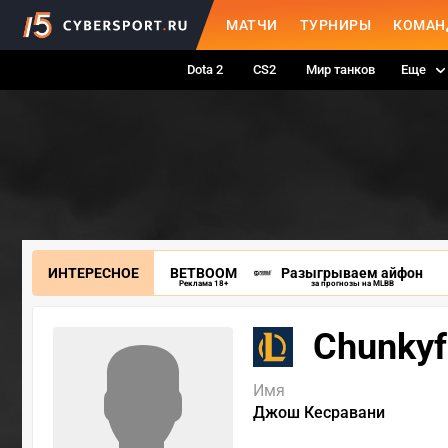
МАТЧИ
ТУРНИРЫ
КОМАН
Dota 2
CS2
Мир танков
Еще
ИНТЕРЕСНОЕ
BETBOOM
Разыгрываем айфон
Реклама 18+
за прогнозы на MLBB
Chunkyf
Имя
Джош Кесравани