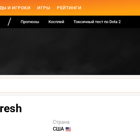
ДЫ И ИГРОКИ
ИГРЫ
РЕЙТИНГИ
Прогнозы
Косплей
Токсичный тест по Dota 2
resh
Страна
США