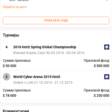
Перейти на матч
ПОКАЗАТЬ ЕЩЕ
Турниры
4
2016 HotS Spring Global Championship
Южная Корея, Сеул 30.03.2016 - 05.04.2016
Сумма призовых
Призовой фонд
$ 50 000
$ 500 000
2
World Cyber Arena 2015 HotS
Online + LAN 21.10.2015 - 21.12.2015
Сумма призовых
Призовой фонд
$ 78 000
$ 250 000
Комментарии