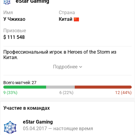
eStar Gaming
Имя
Страна
У Чжихао
Китай
Призовые
$ 111 548
Профессиональный игрок в Heroes of the Storm из
Китая.
Подробнее
Всего матчей: 27
9 (33%)
6 (22%)
12 (44%)
Участие в командах
eStar Gaming
05.04.2017 — настоящее время