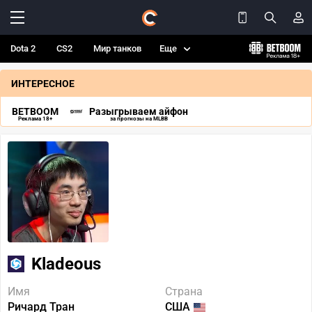
Dota 2
CS2
Мир танков
Еще
ИНТЕРЕСНОЕ
BETBOOM
Разыгрываем айфон
Реклама 18+
за прогнозы на MLBB
Kladeous
Имя
Страна
Ричард Тран
США