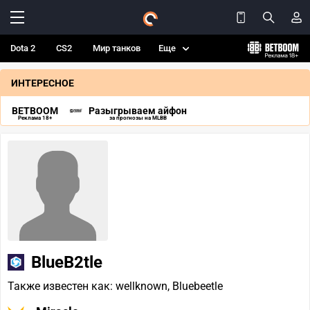
Dota 2
CS2
Мир танков
Еще
ИНТЕРЕСНОЕ
BETBOOM
Разыгрываем айфон
Реклама 18+
за прогнозы на MLBB
BlueB2tle
Также известен как: wellknown, Bluebeetle