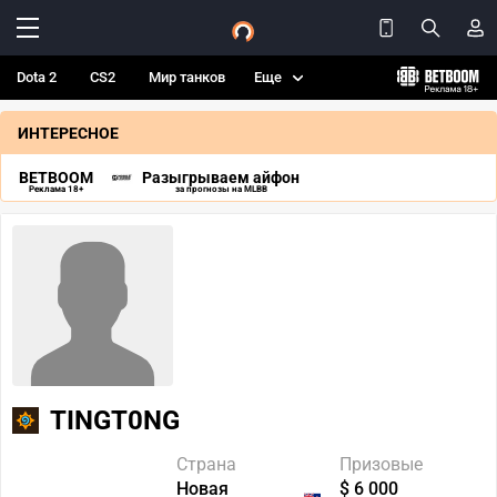
Dota 2
CS2
Мир танков
Еще
ИНТЕРЕСНОЕ
BETBOOM
Разыгрываем айфон
Реклама 18+
за прогнозы на MLBB
TINGT0NG
Страна
Призовые
Новая
$ 6 000