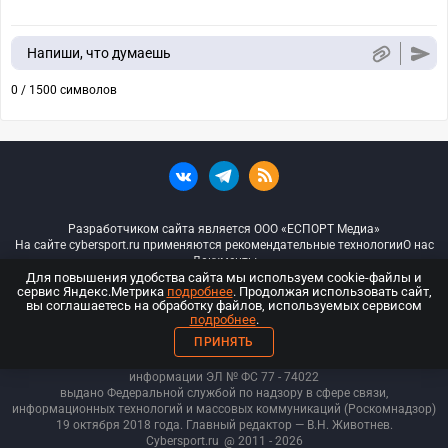
Напиши, что думаешь
0 / 1500 символов
Разработчиком сайта является ООО «ЕСПОРТ Медиа»
На сайте cybersport.ru применяются рекомендательные технологии
О нас
Документы
Для повышения удобства сайта мы используем cookie-файлы и
сервис Яндекс.Метрика
подробнее
. Продолжая использовать сайт,
© ООО «Киберспорт.ру» — Все права защищены
вы соглашаетесь на обработку файлов, используемых сервисом
подробнее
.
18+
ПРИНЯТЬ
ООО «Киберспорт.ру». Свидетельство о регистрации средств массовой
информации ЭЛ № ФС 77 - 74
022
выдано Федеральной службой по надзору в сфере связи,
информационных технологий и массовых коммуникаций (Роскомнадзор)
19 октября 2018 года. Главный редактор — В.Н. Животнев.
Cybersport.ru
@ 2011 - 2026