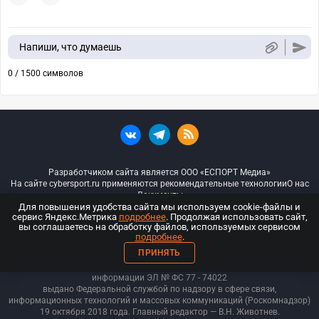
Напиши, что думаешь
0 / 1500 символов
Разработчиком сайта является ООО «ЕСПОРТ Медиа»
На сайте cybersport.ru применяются рекомендательные технологии
О нас
Документы
Для повышения удобства сайта мы используем cookie-файлы и
сервис Яндекс.Метрика
подробнее
. Продолжая использовать сайт,
© ООО «Киберспорт.ру» — Все права защищены
вы соглашаетесь на обработку файлов, используемых сервисом
подробнее
.
18+
ПРИНЯТЬ
ООО «Киберспорт.ру». Свидетельство о регистрации средств массовой
информации ЭЛ № ФС 77 - 74
022
выдано Федеральной службой по надзору в сфере связи,
информационных технологий и массовых коммуникаций (Роскомнадзор)
19 октября 2018 года. Главный редактор — В.Н. Животнев.