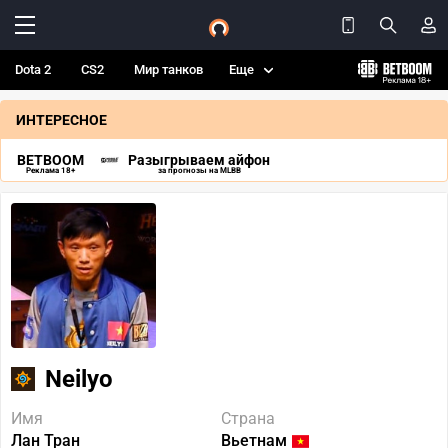
Dota 2
CS2
Мир танков
Еще
ИНТЕРЕСНОЕ
BETBOOM
Разыгрываем айфон
Реклама 18+
за прогнозы на MLBB
Neilyo
Имя
Страна
Лан Тран
Вьетнам