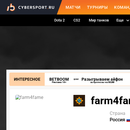
МАТЧИ
ТУРНИРЫ
КОМАН
Dota 2
CS2
Мир танков
Еще
ИНТЕРЕСНОЕ
BETBOOM
Разыгрываем айфон
Реклама 18+
за прогнозы на MLBB
farm4f
Страна
Россия