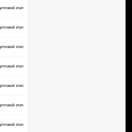
упповой этап
упповой этап
упповой этап
упповой этап
упповой этап
упповой этап
упповой этап