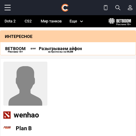
Dota 2
CS2
Мир танков
Еще
ИНТЕРЕСНОЕ
BETBOOM
Разыгрываем айфон
Реклама 18+
за прогнозы на MLBB
wenhao
Plan B