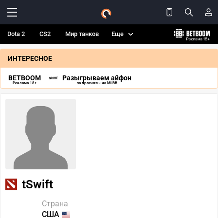
Dota 2
CS2
Мир танков
Еще
ИНТЕРЕСНОЕ
BETBOOM
Разыгрываем айфон
Реклама 18+
за прогнозы на MLBB
tSwift
Страна
США