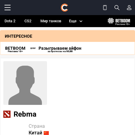
Dota 2
CS2
Мир танков
Еще
ИНТЕРЕСНОЕ
BETBOOM
Разыгрываем айфон
Реклама 18+
за прогнозы на MLBB
Rebma
Страна
Китай