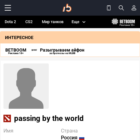
Dota 2
CS2
Мир танков
Еще
ИНТЕРЕСНОЕ
BETBOOM
Разыгрываем айфон
Реклама 18+
за прогнозы на MLBB
passing by the world
Имя
Страна
Россия