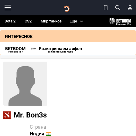
Dota 2
CS2
Мир танков
Еще
ИНТЕРЕСНОЕ
BETBOOM
Разыгрываем айфон
Реклама 18+
за прогнозы на MLBB
Mr. Bon3s
Страна
Индия