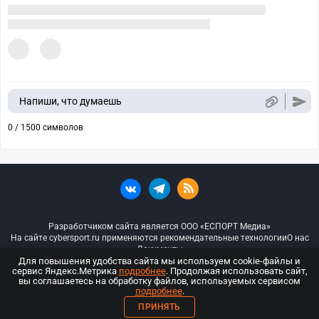
Напиши, что думаешь
0 / 1500 символов
Разработчиком сайта является ООО «ЕСПОРТ Медиа»
На сайте cybersport.ru применяются рекомендательные технологии
О нас
Документы
Для повышения удобства сайта мы используем cookie-файлы и
сервис Яндекс.Метрика
подробнее
. Продолжая использовать сайт,
© ООО «Киберспорт.ру» — Все права защищены
вы соглашаетесь на обработку файлов, используемых сервисом
подробнее
.
18+
ПРИНЯТЬ