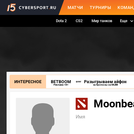
МАТЧИ
ТУРНИРЫ
КОМАН
Dota 2
CS2
Мир танков
Еще
ИНТЕРЕСНОЕ
BETBOOM
Разыгрываем айфон
Реклама 18+
за прогнозы на MLBB
Moonbe
Имя