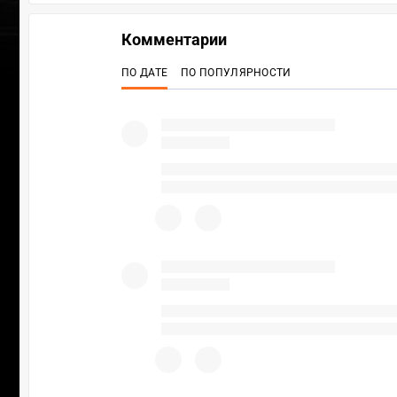
Комментарии
ПО ДАТЕ
ПО ПОПУЛЯРНОСТИ