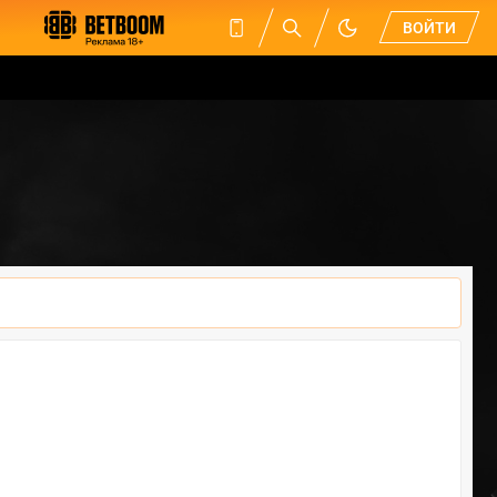
ВОЙТИ