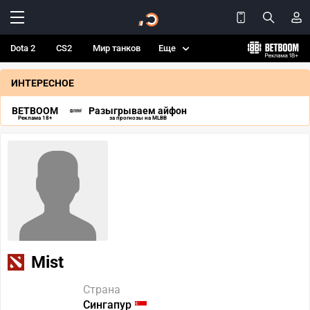
Dota 2
CS2
Мир танков
Еще
ИНТЕРЕСНОЕ
BETBOOM
Разыгрываем айфон
Реклама 18+
за прогнозы на MLBB
Mist
Страна
Сингапур