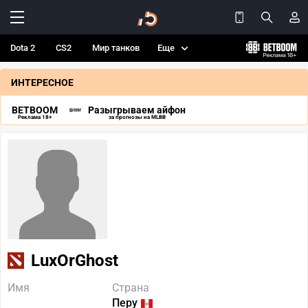
Dota 2
CS2
Мир танков
Еще
ИНТЕРЕСНОЕ
BETBOOM
Разыгрываем айфон
Реклама 18+
за прогнозы на MLBB
LuxOrGhost
Имя
Страна
Перу