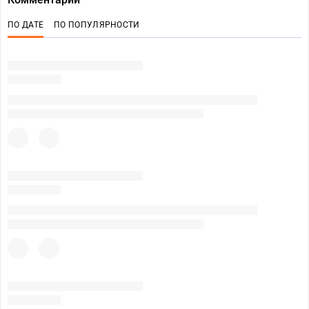
ПО ДАТЕ
ПО ПОПУЛЯРНОСТИ