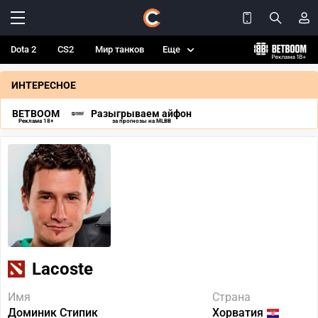
Dota 2
CS2
Мир танков
Еще
ИНТЕРЕСНОЕ
BETBOOM
Разыгрываем айфон
Реклама 18+
за прогнозы на MLBB
Lacoste
Имя
Страна
Доминик Стипик
Хорватия