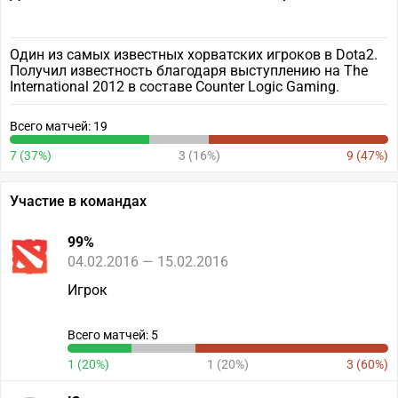
Один из самых известных хорватских игроков в Dota2.
Получил известность благодаря выступлению на The
International 2012 в составе Counter Logic Gaming.
Всего матчей: 19
7 (37%)
3 (16%)
9 (47%)
Участие в командах
99%
04.02.2016 — 15.02.2016
Игрок
Всего матчей: 5
1 (20%)
1 (20%)
3 (60%)