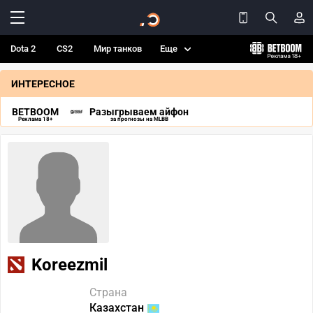
Dota 2
CS2
Мир танков
Еще
ИНТЕРЕСНОЕ
BETBOOM
Разыгрываем айфон
Реклама 18+
за прогнозы на MLBB
Koreezmil
Страна
Казахстан