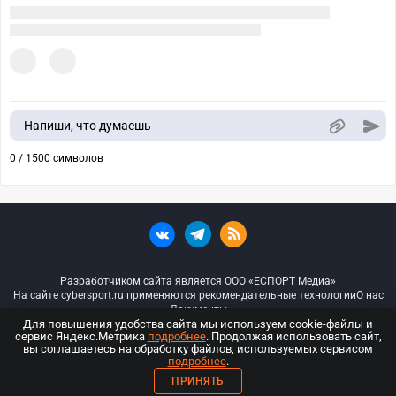
Напиши, что думаешь
0 / 1500 символов
Разработчиком сайта является ООО «ЕСПОРТ Медиа»
На сайте cybersport.ru применяются рекомендательные технологии
О нас
Документы
Для повышения удобства сайта мы используем cookie-файлы и
сервис Яндекс.Метрика
подробнее
. Продолжая использовать сайт,
© ООО «Киберспорт.ру» — Все права защищены
вы соглашаетесь на обработку файлов, используемых сервисом
подробнее
.
18+
ПРИНЯТЬ